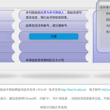
在作者
本刊鼓励您
自荐为本刊审稿人
，请如实填写
投
真实信息，我们会尽快给您回复。
跟
如果您还没有账号，请注册账号
与
查
本系统的登录密码区分大小写
统由中国知网提供技术支持
v10.6.44
技术支持:
http://find.cb.cnki.net
电子邮件:
cb@cnk
提示：建议您使用Chrome80、火狐74+、IE9+浏览器 ，当您的浏览器版本过低，可
响部分功能正常使用。