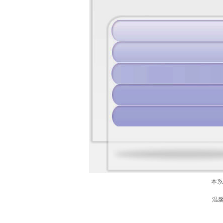
本系
温馨